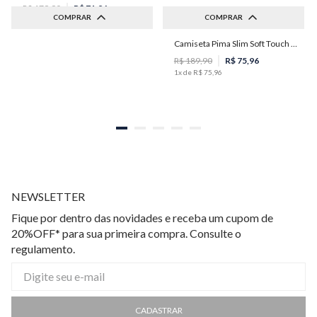
R$
179
,
90
R$
71
,
96
COMPRAR
COMPRAR
1
x de
R$
71
,
96
Camiseta Pima Slim Soft Touch Masculina Individual
G
M
R$
189
,
90
R$
75
,
96
1
x de
R$
75
,
96
NEWSLETTER
Fique por dentro das novidades e receba um cupom de
20%OFF* para sua primeira compra. Consulte o
regulamento.
CADASTRAR