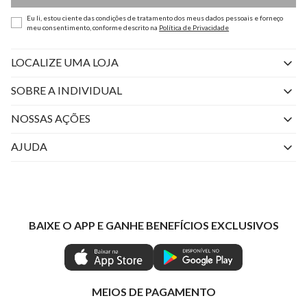
Eu li, estou ciente das condições de tratamento dos meus dados pessoais e forneço
meu consentimento, conforme descrito na
Política de Privacidade
LOCALIZE UMA LOJA
SOBRE A INDIVIDUAL
Quem Somos
NOSSAS AÇÕES
Perguntas Frequentes
Livelo
AJUDA
Fale Conosco
Azul Fidelidade
Atendimento
Nossas lojas
Visa
Minha Conta
Política de Privacidade
Mastercard
Trocas e Devoluções
BAIXE O APP E GANHE BENEFÍCIOS EXCLUSIVOS
Painel de Privacidade
Clube Ind
Regulamentos
Gestão de Preferências
IND CASHBACK
Seja Um Revendedor
Ética e Sustentabilidade
Special Friday
Shop by WhatsApp Individual
MEIOS DE PAGAMENTO