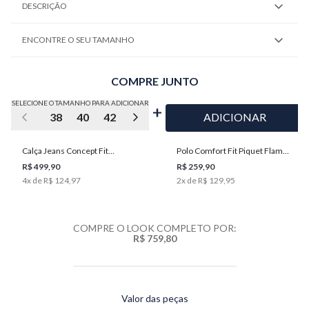
DESCRIÇÃO
ENCONTRE O SEU TAMANHO
COMPRE JUNTO
SELECIONE O TAMANHO PARA ADICIONAR
38
40
42
44
46
48
50
ADICIONAR
Calça Jeans Concept Fit
Polo Comfort Fit Piquet Flame
Masculina Individual
Masculina Individual
R$ 499,90
R$ 259,90
4
x de
R$ 124,97
2
x de
R$ 129,95
COMPRE O LOOK COMPLETO POR:
R$ 759,80
Valor das peças