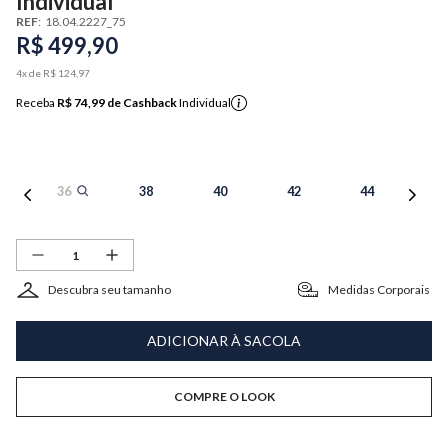
Individual
REF
:
18.04.2227_75
R$
499
,
90
4
x de
R$
124
,
97
Receba
R$ 74,99
de Cashback
Individual
36
38
40
42
44
Descubra seu tamanho
Medidas Corporais
ADICIONAR À SACOLA
COMPRE O LOOK