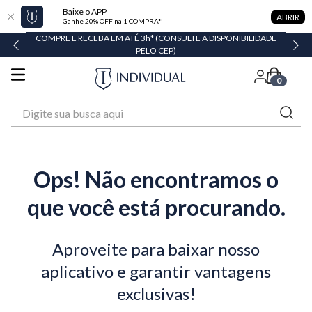
Baixe o APP
ABRIR
Ganhe 20% OFF na 1 COMPRA*
COMPRE E RECEBA EM ATÉ 3h* (CONSULTE A DISPONIBILIDADE
PELO CEP)
0
Digite sua busca aqui
Ops! Não encontramos o
que você está procurando.
Aproveite para baixar nosso
aplicativo e garantir vantagens
exclusivas!