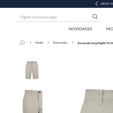
 ATÉ 6X SEM JUROS* OU GANHE 3% OFF NO PIX
Digite sua busca aqui
NOVIDADES
MO
Moda
Bermudas
Bermuda Sarja Right Fit M