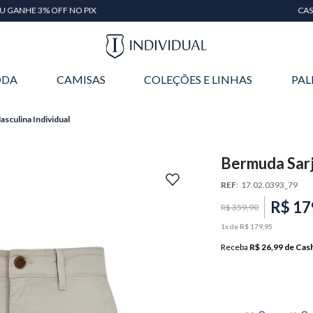
CASHBACK DE 15% EM TODAS AS COMPRAS
DA
CAMISAS
COLEÇÕES E LINHAS
PAL
asculina Individual
Bermuda Sarja
REF
:
17.02.0393_79
R$
17
R$
359
,
90
1
x de
R$
179
,
95
Receba
R$ 26,99
de Cas