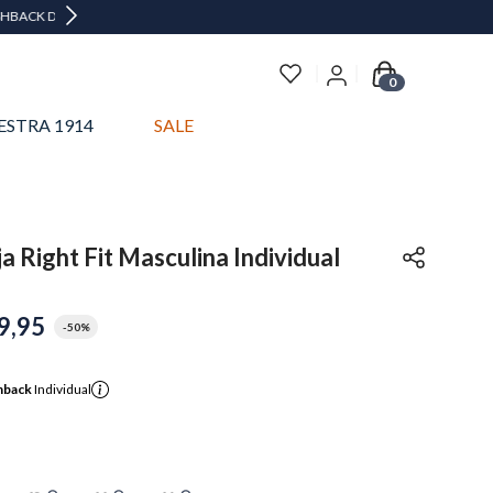
0
ESTRA 1914
SALE
 Right Fit Masculina Individual
9
,
95
-
50%
hback
Individual