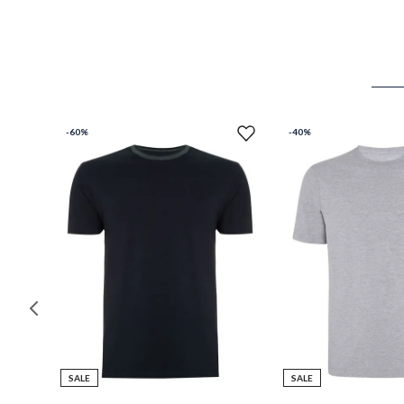
-
60%
-
40%
SALE
SALE
M
P
M
G