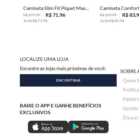
Camiseta Slim Fit Piquet Masculina Individual
R$
71
,
96
R$
83
,
9
R$
179
,
90
R$
139
,
90
1
x de
R$
71
,
96
1
x de
R$
83
,
94
LOCALIZE UMA LOJA
Encontre as lojas mais próximas de você:
SOBRE 
Quem 
Polític
Painel 
BAIXE O APP E GANHE BENEFÍCIOS
Gestão 
EXCLUSIVOS
Ética e