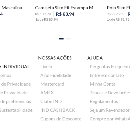
Camiseta Comfort Masculina Individual
Camiseta Slim Fit Estampa Masculina Individual
4
R$
83
,
94
R$
139
,
90
R$
229
,
90
1
x de
R$
83
,
94
1
x de
R$
91
,
96
NOSSAS AÇÕES
AJUDA
A INDIVIDUAL
Livelo
Perguntas Frequent
Somos
Azul Fidelidade
Entre em contato
a de Privacidade
Mastercard
Minha Conta
de Privacidade
AMEX
Trocas e Devoluçõe
de preferências
Clube IND
Regulamentos
 Sustentabilidade
IND CASHBACK
Seja um Revendedor
Cupons de Desconto
Compre por Whats