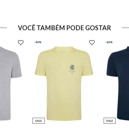
VOCÊ TAMBÉM PODE GOSTAR
-
40%
-
60%
SALE
SALE
GG
PP
P
M