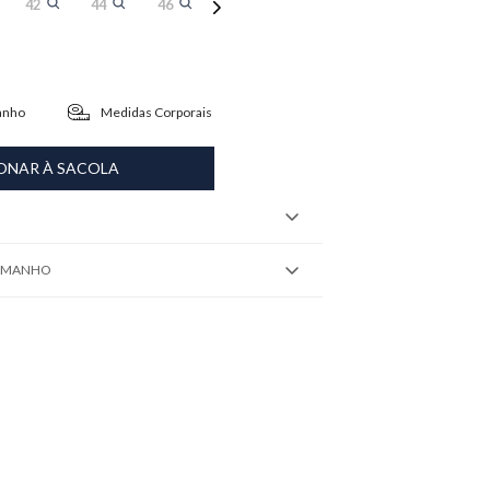
42
44
46
anho
Medidas Corporais
ONAR À SACOLA
TAMANHO