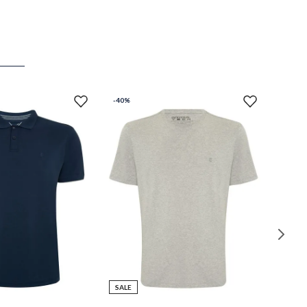
-
40%
SALE
P
M