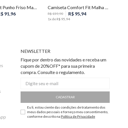
Polo Slim Fit Punho Friso Masculina Individual
Camiseta Comfort Fit Malha Listras Masculina Individual
R$
91
,
96
R$
95
,
94
R$
159
,
90
1
x de
R$
95
,
94
NEWSLETTER
Fique por dentro das novidades e receba um
es
cupom de 20%OFF* para sua primeira
compra. Consulte o regulamento.
s
CADASTRAR
Eu li, estou ciente das condições de tratamento dos
meus dados pessoais e forneço meu consentimento,
App
conforme descrito na
Política de Privacidade