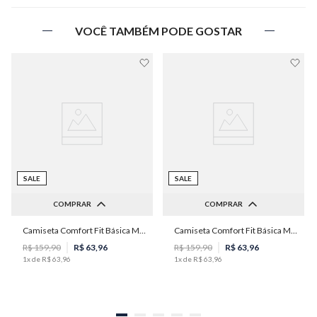
VOCÊ TAMBÉM PODE GOSTAR
SALE
SALE
COMPRAR
COMPRAR
Camiseta Comfort Fit Básica Masculina Individual
Camiseta Comfort Fit Básica Masculina Individual
G
G
R$
159
,
90
R$
63
,
96
R$
159
,
90
R$
63
,
96
1
x de
R$
63
,
96
1
x de
R$
63
,
96