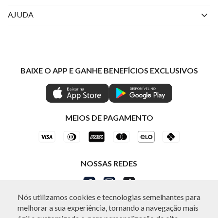
Perguntas Frequentes
Livelo
AJUDA
Fale Conosco
Azul Fidelidade
Atendimento
Nossas lojas
Visa
Minha Conta
Política de Privacidade
Mastercard
Trocas e Devoluções
BAIXE O APP E GANHE BENEFÍCIOS EXCLUSIVOS
Painel de Privacidade
Clube Ind
Regulamentos
Gestão de Preferências
IND CASHBACK
Seja Um Revendedor
Ética e Sustentabilidade
Special Friday
Shop by WhatsApp Individual
MEIOS DE PAGAMENTO
NOSSAS REDES
Nós utilizamos cookies e tecnologias semelhantes para
melhorar a sua experiência, tornando a navegação mais