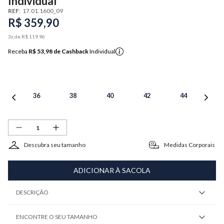
Individual
REF
:
17.01.1600_09
R$
359
,
90
3
x de
R$
119
,
96
Receba
R$ 53,98
de Cashback
Individual
36
38
40
42
44
Descubra seu tamanho
Medidas Corporais
ADICIONAR À SACOLA
DESCRIÇÃO
ENCONTRE O SEU TAMANHO