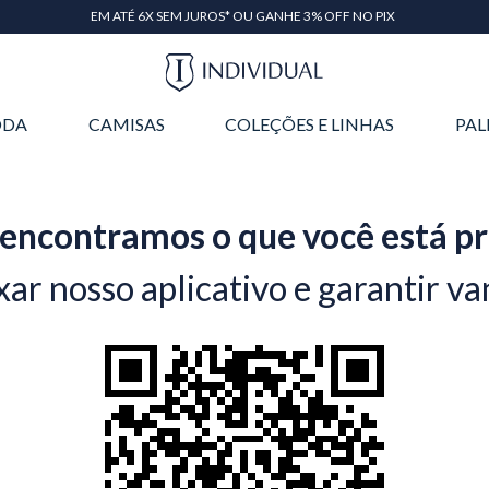
EM ATÉ 6X SEM JUROS* OU GANHE 3% OFF NO PIX
DA
CAMISAS
COLEÇÕES E LINHAS
PAL
encontramos o que você está p
xar nosso aplicativo e garantir va