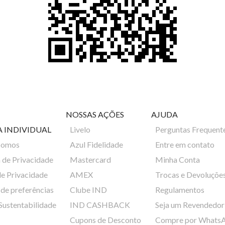
NOSSAS AÇÕES
AJUDA
A INDIVIDUAL
Livelo
Perguntas Frequent
Somos
Azul Fidelidade
Entre em contato
a de Privacidade
Mastercard
Minha Conta
de Privacidade
AMEX
Trocas e Devoluçõe
de preferências
Clube IND
Regulamentos
 Sustentabilidade
IND CASHBACK
Seja um Revendedor
Cupons de Desconto
Compre por Whats