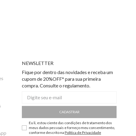
NEWSLETTER
Fique por dentro das novidades e receba um
es
cupom de 20%OFF* para sua primeira
compra. Consulte o regulamento.
s
CADASTRAR
Eu li, estou ciente das condições de tratamento dos
meus dados pessoais e forneço meu consentimento,
App
conforme descrito na
Política de Privacidade