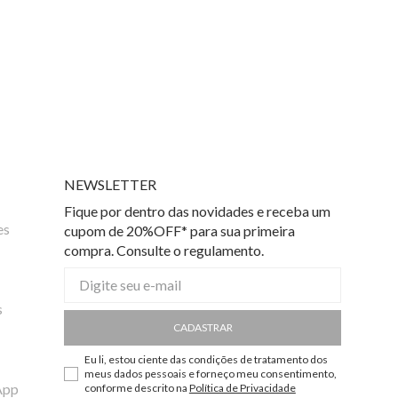
NEWSLETTER
Fique por dentro das novidades e receba um
es
cupom de 20%OFF* para sua primeira
compra. Consulte o regulamento.
s
CADASTRAR
Eu li, estou ciente das condições de tratamento dos
meus dados pessoais e forneço meu consentimento,
App
conforme descrito na
Política de Privacidade