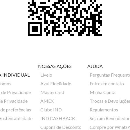
NOSSAS AÇÕES
AJUDA
A INDIVIDUAL
Livelo
Perguntas Frequent
Somos
Azul Fidelidade
Entre em contato
a de Privacidade
Mastercard
Minha Conta
de Privacidade
AMEX
Trocas e Devoluçõe
de preferências
Clube IND
Regulamentos
 Sustentabilidade
IND CASHBACK
Seja um Revendedor
Cupons de Desconto
Compre por Whats