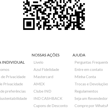
NOSSAS AÇÕES
AJUDA
A INDIVIDUAL
Livelo
Perguntas Frequent
Somos
Azul Fidelidade
Entre em contato
a de Privacidade
Mastercard
Minha Conta
de Privacidade
AMEX
Trocas e Devoluçõe
de preferências
Clube IND
Regulamentos
 Sustentabilidade
IND CASHBACK
Seja um Revendedor
Cupons de Desconto
Compre por Whats