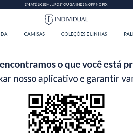
EM ATÉ 6X SEM JUROS* OU GANHE 3% OFF NO PIX
DA
CAMISAS
COLEÇÕES E LINHAS
PAL
encontramos o que você está p
xar nosso aplicativo e garantir va