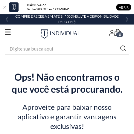
Baixe o APP
ABRIR
Ganhe 20% OFF na 1 COMPRA*
COMPRE E RECEBA EM ATÉ 3h* (CONSULTE A DISPONIBILIDADE
PELO CEP)
0
Digite sua busca aqui
Ops! Não encontramos o
que você está procurando.
Aproveite para baixar nosso
aplicativo e garantir vantagens
exclusivas!