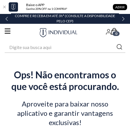
Baixe o APP
ABRIR
Ganhe 20% OFF na 1 COMPRA*
COMPRE E RECEBA EM ATÉ 3h* (CONSULTE A DISPONIBILIDADE
PELO CEP)
0
Digite sua busca aqui
Ops! Não encontramos o
que você está procurando.
Aproveite para baixar nosso
aplicativo e garantir vantagens
exclusivas!