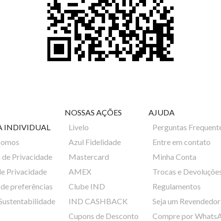
NOSSAS AÇÕES
AJUDA
A INDIVIDUAL
Livelo
Perguntas Frequent
Somos
Azul Fidelidade
Entre em contato
a de Privacidade
Mastercard
Minha Conta
de Privacidade
AMEX
Trocas e Devoluçõe
de preferências
Clube IND
Regulamentos
 Sustentabilidade
IND CASHBACK
Seja um Revendedor
Cupons de Desconto
Compre por Whats