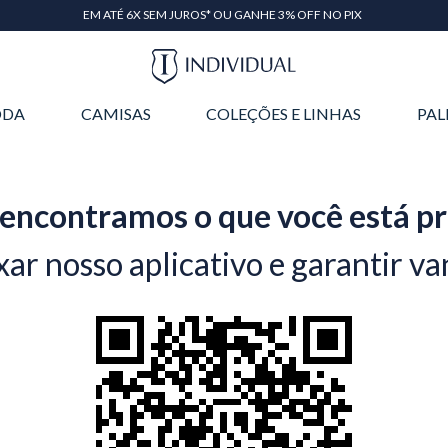
EM ATÉ 6X SEM JUROS* OU GANHE 3% OFF NO PIX
DA
CAMISAS
COLEÇÕES E LINHAS
PAL
encontramos o que você está p
xar nosso aplicativo e garantir va