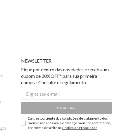
NEWSLETTER
Fique por dentro das novidades e receba um
es
cupom de 20%OFF* para sua primeira
compra. Consulte o regulamento.
s
CADASTRAR
Eu li, estou ciente das condições de tratamento dos
meus dados pessoais e forneço meu consentimento,
App
conforme descrito na
Política de Privacidade