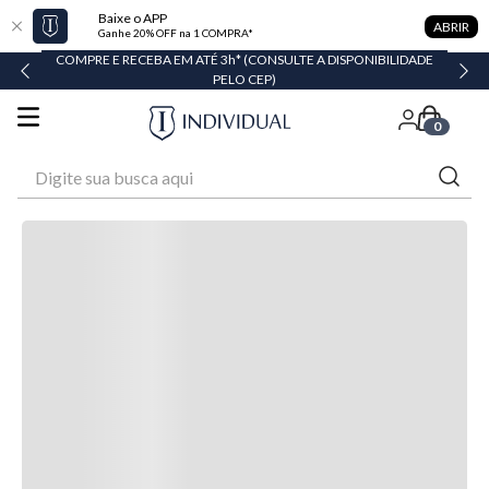
Baixe o APP
ABRIR
Ganhe 20% OFF na 1 COMPRA*
COMPRE E RECEBA EM ATÉ 3h* (CONSULTE A DISPONIBILIDADE
PELO CEP)
0
Digite sua busca aqui