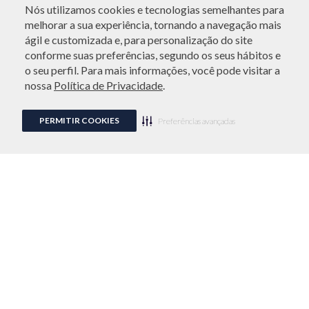
Nós utilizamos cookies e tecnologias semelhantes para
melhorar a sua experiência, tornando a navegação mais
ATENDIMENTO
ágil e customizada e, para personalização do site
conforme suas preferências, segundo os seus hábitos e
o seu perfil. Para mais informações, você pode visitar a
nossa
Política de Privacidade
.
PERMITIR COOKIES
Preferências avançadas
NEWSLETTER
Fique por dentro das novidades e receba um cupom de
20%OFF* para sua primeira compra. Consulte o
regulamento.
CADASTRAR