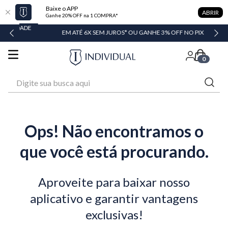
Baixe o APP
ABRIR
Ganhe 20% OFF na 1 COMPRA*
IDADE
EM ATÉ 6X SEM JUROS* OU GANHE 3% OFF NO PIX
0
Digite sua busca aqui
Ops! Não encontramos o
que você está procurando.
Aproveite para baixar nosso
aplicativo e garantir vantagens
exclusivas!