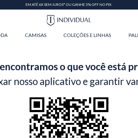
EM ATÉ 6X SEM JUROS* OU GANHE 3% OFF NO PIX
DA
CAMISAS
COLEÇÕES E LINHAS
PAL
encontramos o que você está p
xar nosso aplicativo e garantir va