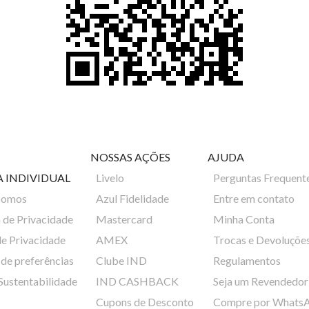
NOSSAS AÇÕES
AJUDA
A INDIVIDUAL
Livelo
Perguntas Frequent
Somos
Azul Fidelidade
Entre em contato
a de Privacidade
Mastercard
Minha Conta
de Privacidade
AMEX
Trocas e Devoluçõe
de preferências
Clube IND
Regulamentos
 Sustentabilidade
IND CASHBACK
Seja um Revendedor
Cupons de Desconto
Compre por Whats