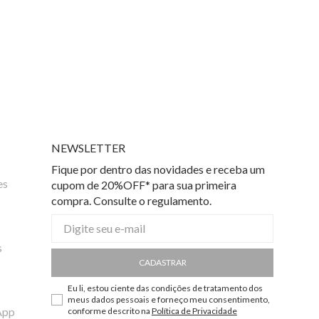
NEWSLETTER
Fique por dentro das novidades e receba um
es
cupom de 20%OFF* para sua primeira
compra. Consulte o regulamento.
s
CADASTRAR
Eu li, estou ciente das condições de tratamento dos
meus dados pessoais e forneço meu consentimento,
App
conforme descrito na
Política de Privacidade