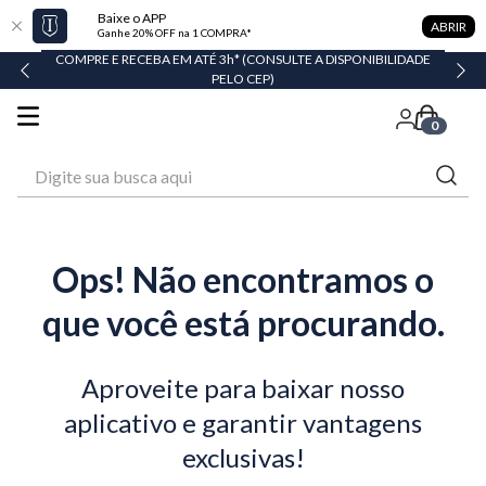
Baixe o APP
ABRIR
Ganhe 20% OFF na 1 COMPRA*
COMPRE E RECEBA EM ATÉ 3h* (CONSULTE A DISPONIBILIDADE
PELO CEP)
0
Digite sua busca aqui
Ops! Não encontramos o
que você está procurando.
Aproveite para baixar nosso
aplicativo e garantir vantagens
exclusivas!