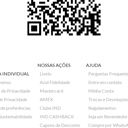
NOSSAS AÇÕES
AJUDA
A INDIVIDUAL
Livelo
Perguntas Frequent
Somos
Azul Fidelidade
Entre em contato
a de Privacidade
Mastercard
Minha Conta
de Privacidade
AMEX
Trocas e Devoluçõe
de preferências
Clube IND
Regulamentos
 Sustentabilidade
IND CASHBACK
Seja um Revendedor
Cupons de Desconto
Compre por Whats