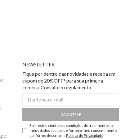
NEWSLETTER
Fique por dentro das novidades e receba um
es
cupom de 20%OFF* para sua primeira
compra. Consulte o regulamento.
s
CADASTRAR
Eu li, estou ciente das condições de tratamento dos
meus dados pessoais e forneço meu consentimento,
App
conforme descrito na
Política de Privacidade