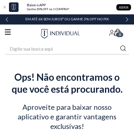
Baixe o APP
ABRIR
Ganhe 20% OFF na 1 COMPRA*
DADE
EM ATÉ 6X SEM JUROS* OU GANHE 3% OFF NO PIX
0
Digite sua busca aqui
Ops! Não encontramos o
que você está procurando.
Aproveite para baixar nosso
aplicativo e garantir vantagens
exclusivas!