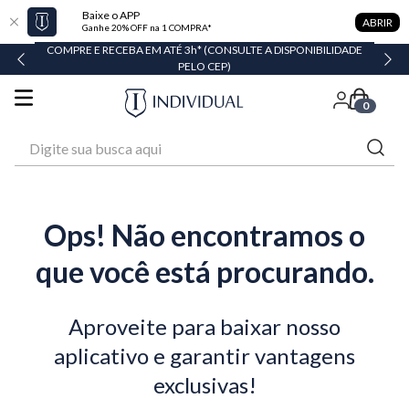
Baixe o APP
ABRIR
Ganhe 20% OFF na 1 COMPRA*
COMPRE E RECEBA EM ATÉ 3h* (CONSULTE A DISPONIBILIDADE
PELO CEP)
0
Digite sua busca aqui
Ops! Não encontramos o
que você está procurando.
Aproveite para baixar nosso
aplicativo e garantir vantagens
exclusivas!