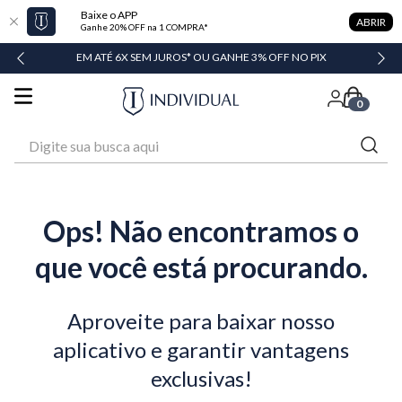
Baixe o APP
ABRIR
Ganhe 20% OFF na 1 COMPRA*
DADE
EM ATÉ 6X SEM JUROS* OU GANHE 3% OFF NO PIX
0
Digite sua busca aqui
Ops! Não encontramos o
que você está procurando.
Aproveite para baixar nosso
aplicativo e garantir vantagens
exclusivas!