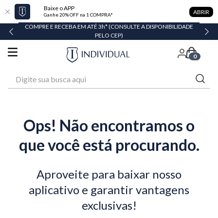
Baixe o APP
ABRIR
Ganhe 20% OFF na 1 COMPRA*
COMPRE E RECEBA EM ATÉ 3h* (CONSULTE A DISPONIBILIDADE
PELO CEP)
0
Digite sua busca aqui
Ops! Não encontramos o
que você está procurando.
Aproveite para baixar nosso
aplicativo e garantir vantagens
exclusivas!