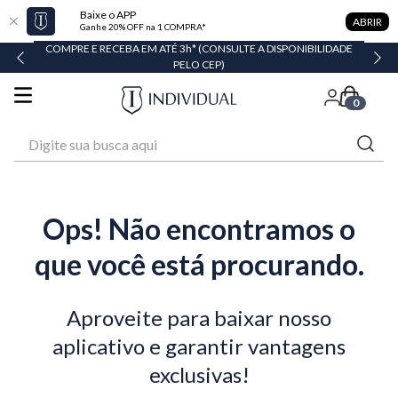
Baixe o APP
ABRIR
Ganhe 20% OFF na 1 COMPRA*
COMPRE E RECEBA EM ATÉ 3h* (CONSULTE A DISPONIBILIDADE
PELO CEP)
0
Digite sua busca aqui
Ops! Não encontramos o
que você está procurando.
Aproveite para baixar nosso
aplicativo e garantir vantagens
exclusivas!