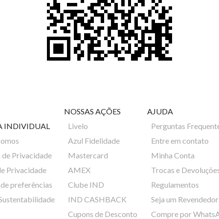
NOSSAS AÇÕES
AJUDA
A INDIVIDUAL
Livelo
Perguntas Frequent
Somos
Azul Fidelidade
Entre em contato
a de Privacidade
Mastercard
Minha Conta
de Privacidade
AMEX
Trocas e Devoluçõe
de preferências
Clube IND
Regulamentos
 Sustentabilidade
IND CASHBACK
Seja um Revendedor
Cupons de Desconto
Compre por Whats