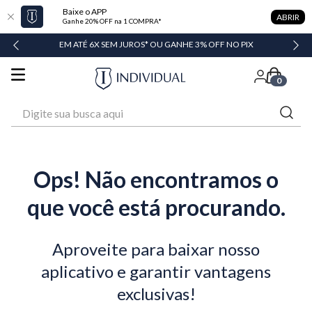
Baixe o APP
ABRIR
Ganhe 20% OFF na 1 COMPRA*
DADE
EM ATÉ 6X SEM JUROS* OU GANHE 3% OFF NO PIX
0
Digite sua busca aqui
Ops! Não encontramos o
que você está procurando.
Aproveite para baixar nosso
aplicativo e garantir vantagens
exclusivas!