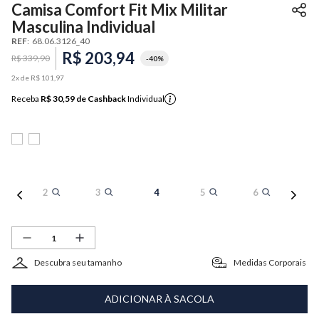
Camisa Comfort Fit Mix Militar
Masculina Individual
REF
:
68.06.3126_40
R$
203
,
94
R$
339
,
90
-
40%
2
x de
R$
101
,
97
Receba
R$ 30,59
de Cashback
Individual
2
3
4
5
6
Descubra seu tamanho
Medidas Corporais
ADICIONAR À SACOLA