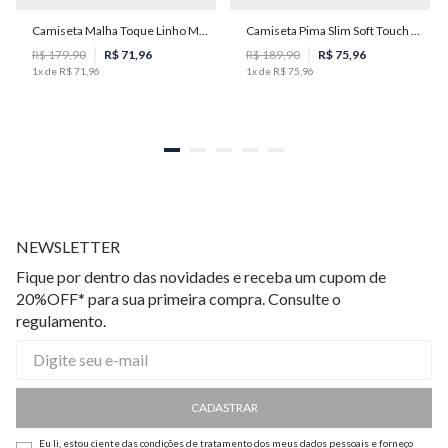
Camiseta Malha Toque Linho Masculina Individual
Camiseta Pima Slim Soft Touch Masculina Individual
G
M
R$
179
,
90
R$
71
,
96
R$
189
,
90
R$
75
,
96
1
x de
R$
71
,
96
1
x de
R$
75
,
96
NEWSLETTER
Fique por dentro das novidades e receba um cupom de
20%OFF* para sua primeira compra. Consulte o
regulamento.
CADASTRAR
Eu li, estou ciente das condições de tratamento dos meus dados pessoais e forneço