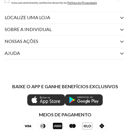
meu consentimento, conforme descrito na
Política de Privacidade
LOCALIZE UMA LOJA
SOBRE A INDIVIDUAL
Quem Somos
NOSSAS AÇÕES
Perguntas Frequentes
Livelo
AJUDA
Fale Conosco
Azul Fidelidade
Atendimento
Nossas lojas
Visa
Minha Conta
Política de Privacidade
Mastercard
Trocas e Devoluções
BAIXE O APP E GANHE BENEFÍCIOS EXCLUSIVOS
Painel de Privacidade
Clube Ind
Regulamentos
Gestão de Preferências
IND CASHBACK
Seja Um Revendedor
Ética e Sustentabilidade
Special Friday
Shop by WhatsApp Individual
MEIOS DE PAGAMENTO