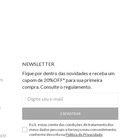
NEWSLETTER
Fique por dentro das novidades e receba um
es
cupom de 20%OFF* para sua primeira
compra. Consulte o regulamento.
s
CADASTRAR
Eu li, estou ciente das condições de tratamento dos
meus dados pessoais e forneço meu consentimento,
App
conforme descrito na
Política de Privacidade