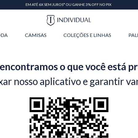
EM ATÉ 6X SEM JUROS* OU GANHE 3% OFF NO PIX
DA
CAMISAS
COLEÇÕES E LINHAS
PAL
encontramos o que você está p
xar nosso aplicativo e garantir va