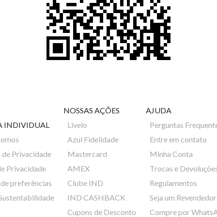
NOSSAS AÇÕES
AJUDA
A INDIVIDUAL
Livelo
Perguntas Frequent
Somos
Azul Fidelidade
Entre em contato
a de Privacidade
Mastercard
Minha Conta
de Privacidade
AMEX
Trocas e Devoluçõe
de preferências
Clube IND
Regulamentos
 Sustentabilidade
IND CASHBACK
Seja um Revendedor
Cupons de Desconto
Compre por Whats