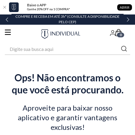
Baixe o APP
ABRIR
Ganhe 20% OFF na 1 COMPRA*
COMPRE E RECEBA EM ATÉ 3h* (CONSULTE A DISPONIBILIDADE
PELO CEP)
0
Digite sua busca aqui
Ops! Não encontramos o
que você está procurando.
Aproveite para baixar nosso
aplicativo e garantir vantagens
exclusivas!