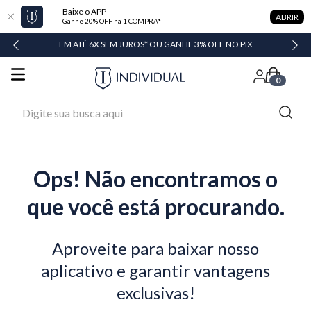
Baixe o APP
ABRIR
Ganhe 20% OFF na 1 COMPRA*
DADE
EM ATÉ 6X SEM JUROS* OU GANHE 3% OFF NO PIX
0
Digite sua busca aqui
Ops! Não encontramos o
que você está procurando.
Aproveite para baixar nosso
aplicativo e garantir vantagens
exclusivas!