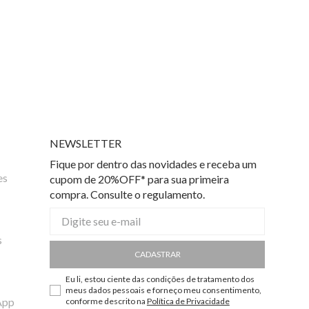
NEWSLETTER
Fique por dentro das novidades e receba um
es
cupom de 20%OFF* para sua primeira
compra. Consulte o regulamento.
s
CADASTRAR
Eu li, estou ciente das condições de tratamento dos
meus dados pessoais e forneço meu consentimento,
App
conforme descrito na
Política de Privacidade