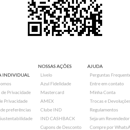
NOSSAS AÇÕES
AJUDA
A INDIVIDUAL
Livelo
Perguntas Frequent
Somos
Azul Fidelidade
Entre em contato
a de Privacidade
Mastercard
Minha Conta
de Privacidade
AMEX
Trocas e Devoluçõe
de preferências
Clube IND
Regulamentos
 Sustentabilidade
IND CASHBACK
Seja um Revendedor
Cupons de Desconto
Compre por Whats