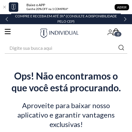
Baixe o APP
ABRIR
Ganhe 20% OFF na 1 COMPRA*
COMPRE E RECEBA EM ATÉ 3h* (CONSULTE A DISPONIBILIDADE
PELO CEP)
0
Digite sua busca aqui
Ops! Não encontramos o
que você está procurando.
Aproveite para baixar nosso
aplicativo e garantir vantagens
exclusivas!