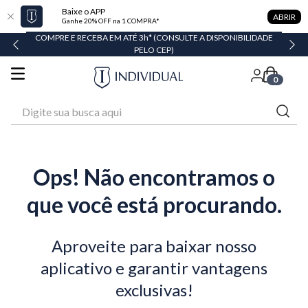
Baixe o APP
ABRIR
Ganhe 20% OFF na 1 COMPRA*
COMPRE E RECEBA EM ATÉ 3h* (CONSULTE A DISPONIBILIDADE
PELO CEP)
0
Digite sua busca aqui
Ops! Não encontramos o
que você está procurando.
Aproveite para baixar nosso
aplicativo e garantir vantagens
exclusivas!