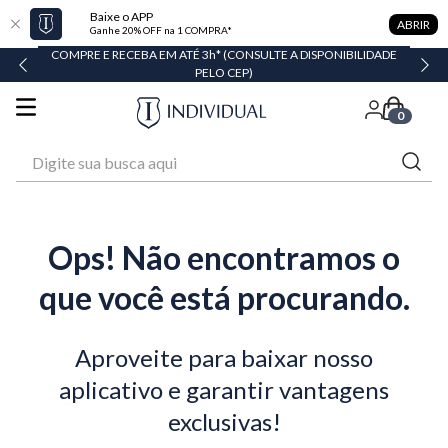
Baixe o APP
ABRIR
Ganhe 20% OFF na 1 COMPRA*
COMPRE E RECEBA EM ATÉ 3h* (CONSULTE A DISPONIBILIDADE
PELO CEP)
0
Digite sua busca aqui
Ops! Não encontramos o
que você está procurando.
Aproveite para baixar nosso
aplicativo e garantir vantagens
exclusivas!