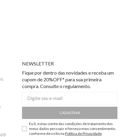
NEWSLETTER
Fique por dentro das novidades e receba um
es
cupom de 20%OFF* para sua primeira
compra. Consulte o regulamento.
s
CADASTRAR
Eu li, estou ciente das condições de tratamento dos
meus dados pessoais e forneço meu consentimento,
App
conforme descrito na
Política de Privacidade