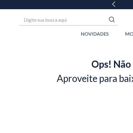
 ATÉ 6X SEM JUROS* OU GANHE 3% OFF NO PIX
Digite sua busca aqui
NOVIDADES
MO
Ops! Não 
Aproveite para bai