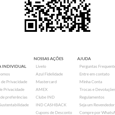
NOSSAS AÇÕES
AJUDA
A INDIVIDUAL
Livelo
Perguntas Frequent
Somos
Azul Fidelidade
Entre em contato
a de Privacidade
Mastercard
Minha Conta
de Privacidade
AMEX
Trocas e Devoluçõe
de preferências
Clube IND
Regulamentos
 Sustentabilidade
IND CASHBACK
Seja um Revendedor
Cupons de Desconto
Compre por Whats