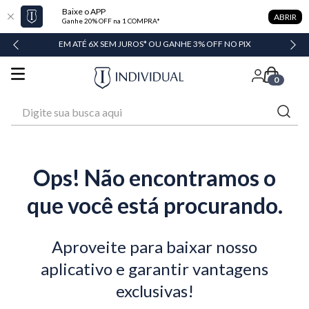
Baixe o APP
ABRIR
Ganhe 20% OFF na 1 COMPRA*
DADE
EM ATÉ 6X SEM JUROS* OU GANHE 3% OFF NO PIX
0
Digite sua busca aqui
Ops! Não encontramos o
que você está procurando.
Aproveite para baixar nosso
aplicativo e garantir vantagens
exclusivas!