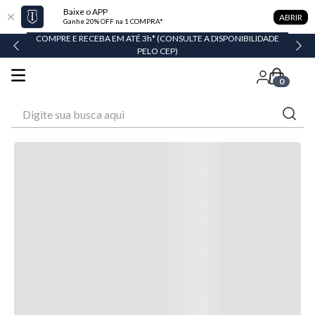
Baixe o APP
ABRIR
Ganhe 20% OFF na 1 COMPRA*
COMPRE E RECEBA EM ATÉ 3h* (CONSULTE A DISPONIBILIDADE
PELO CEP)
0
Digite sua busca aqui