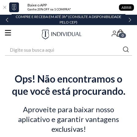
Baixe o APP
ABRIR
Ganhe 20% OFF na 1 COMPRA*
COMPRE E RECEBA EM ATÉ 3h* (CONSULTE A DISPONIBILIDADE
PELO CEP)
0
Digite sua busca aqui
Ops! Não encontramos o
que você está procurando.
Aproveite para baixar nosso
aplicativo e garantir vantagens
exclusivas!