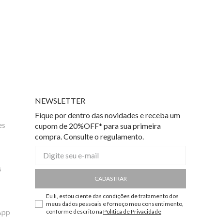
NEWSLETTER
Fique por dentro das novidades e receba um
es
cupom de 20%OFF* para sua primeira
compra. Consulte o regulamento.
s
CADASTRAR
Eu li, estou ciente das condições de tratamento dos
meus dados pessoais e forneço meu consentimento,
App
conforme descrito na
Política de Privacidade