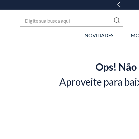
 ATÉ 6X SEM JUROS* OU GANHE 3% OFF NO PIX
Digite sua busca aqui
NOVIDADES
MO
Ops! Não 
Aproveite para bai