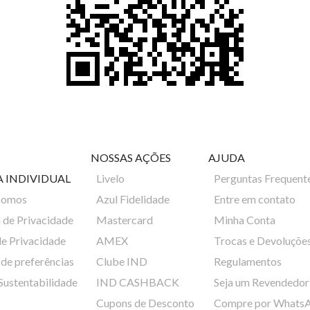
NOSSAS AÇÕES
AJUDA
A INDIVIDUAL
Livelo
Perguntas Frequent
Somos
Azul Fidelidade
Entre em contato
a de Privacidade
Mastercard
Minha Conta
de Privacidade
AMEX
Trocas e Devoluçõe
de preferências
Clube IND
Regulamentos
 Sustentabilidade
IND CASHBACK
Seja um Revendedor
Cupons de Desconto
Compre por Whats