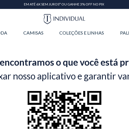
EM ATÉ 6X SEM JUROS* OU GANHE 3% OFF NO PIX
DA
CAMISAS
COLEÇÕES E LINHAS
PAL
encontramos o que você está p
xar nosso aplicativo e garantir va