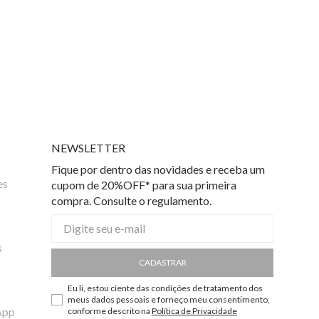
NEWSLETTER
Fique por dentro das novidades e receba um
es
cupom de 20%OFF* para sua primeira
compra. Consulte o regulamento.
s
CADASTRAR
Eu li, estou ciente das condições de tratamento dos
meus dados pessoais e forneço meu consentimento,
App
conforme descrito na
Política de Privacidade