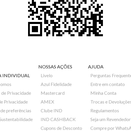
NOSSAS AÇÕES
AJUDA
A INDIVIDUAL
Livelo
Perguntas Frequent
Somos
Azul Fidelidade
Entre em contato
a de Privacidade
Mastercard
Minha Conta
de Privacidade
AMEX
Trocas e Devoluçõe
de preferências
Clube IND
Regulamentos
 Sustentabilidade
IND CASHBACK
Seja um Revendedor
Cupons de Desconto
Compre por Whats