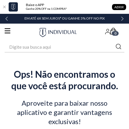
Baixe o APP
ABRIR
Ganhe 20% OFF na 1 COMPRA*
DADE
EM ATÉ 6X SEM JUROS* OU GANHE 3% OFF NO PIX
0
Digite sua busca aqui
Ops! Não encontramos o
que você está procurando.
Aproveite para baixar nosso
aplicativo e garantir vantagens
exclusivas!