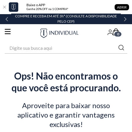
Baixe o APP
ABRIR
Ganhe 20% OFF na 1 COMPRA*
COMPRE E RECEBA EM ATÉ 3h* (CONSULTE A DISPONIBILIDADE
PELO CEP)
0
Digite sua busca aqui
Ops! Não encontramos o
que você está procurando.
Aproveite para baixar nosso
aplicativo e garantir vantagens
exclusivas!