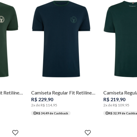
XGG
P
M
G
GG
XGG
P
M
G
Camiseta Regular Fit Retilínea Estampa Masculina Individual
Camiseta Regular Fit Retilínea Estampa Masculina Individual
R$
229
,
90
R$
219
,
90
2
x de
R$
114
,
95
2
x de
R$
109
,
95
R$ 34,49
de Cashback
R$ 32,99
de Cashba