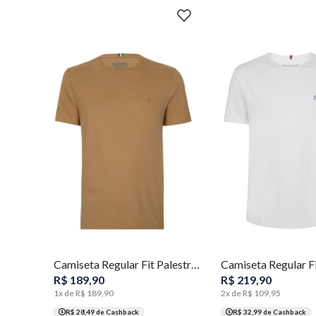
P
M
G
GG
XGG
P
M
G
GG
Camiseta Regular Fit Palestra 1914 Masculina Individual
R$
189
,
90
R$
219
,
90
1
x de
R$
189
,
90
2
x de
R$
109
,
95
R$ 28,49
de Cashback
R$ 32,99
de Cashback