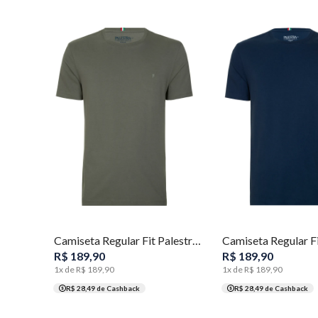
P
M
G
GG
XGG
P
M
G
GG
Camiseta Regular Fit Palestra 1914 Masculina Individual
R$
189
,
90
R$
189
,
90
1
x de
R$
189
,
90
1
x de
R$
189
,
90
R$ 28,49
de Cashback
R$ 28,49
de Cashback