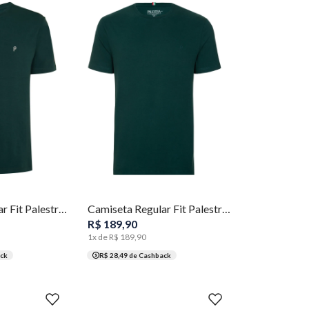
GG
XGG
P
M
G
GG
XGG
Camiseta Regular Fit Palestra 1914 Masculina Individual
Camiseta Regular Fit Palestra 1914 Masculina Individual
R$
189
,
90
1
x de
R$
189
,
90
ck
R$ 28,49
de Cashback