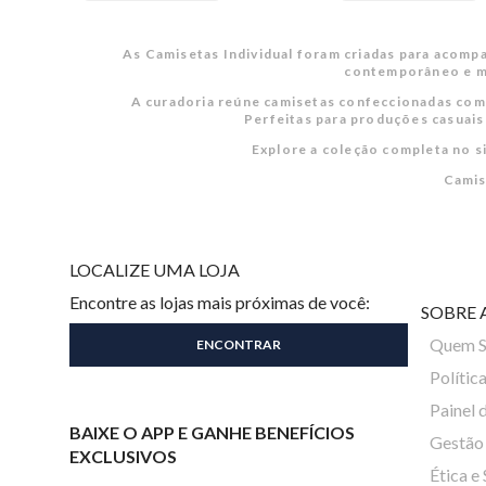
As Camisetas Individual foram criadas para acom
contemporâneo e mo
A curadoria reúne camisetas confeccionadas com t
Perfeitas para produções casuais 
Explore a coleção completa no si
Camis
LOCALIZE UMA LOJA
Encontre as lojas mais próximas de você:
SOBRE 
Quem 
Polític
Painel 
BAIXE O APP E GANHE BENEFÍCIOS
Gestão 
EXCLUSIVOS
Ética e