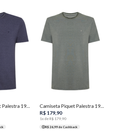
GG
XGG
P
M
G
GG
XGG
Camiseta Piquet Palestra 1914 Masculina Individual
Camiseta Piquet Palestra 1914 Masculina Individual
R$
179
,
90
1
x de
R$
179
,
90
ck
R$ 26,99
de Cashback