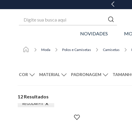
Digite sua busca aqui
NOVIDADES
MO
Moda
Polos e Camisetas
Camisetas
MATERIAL
PADRONAGEM
Verde
Malha
Bege
Azul
Maquinetado
Off White
P
LIMPAR FILTROS
12
Resultados
REGULAR FIT