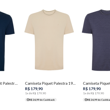
XGG
P
M
G
GG
XGG
P
M
G
Camiseta Regular Fit Palestra 1914 Masculina Individual
Camiseta Piquet Palestra 1914 Masculina Individual
R$
179
,
90
R$
179
,
90
1
x de
R$
179
,
90
1
x de
R$
179
,
90
R$ 26,99
de Cashback
R$ 26,99
de Cashba