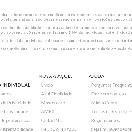
panhar o homem moderno em diferentes momentos da rotina, unindo c
delagens atuais, são peças essenciais para composições descompli
ecidos de qualidade, toque agradável e caimento confortável, garan
ou sobreposições, elas refletem o DNA da Individual: autenticidade,
te oficial da Individual e descubra camisetas que traduzem conforto
etas Individual — estilo casual, conforto e autenticidade em cada de
NOSSAS AÇÕES
AJUDA
A INDIVIDUAL
Livelo
Perguntas Frequent
Somos
Azul Fidelidade
Entre em contato
a de Privacidade
Mastercard
Minha Conta
de Privacidade
AMEX
Trocas e Devoluçõe
de preferências
Clube IND
Regulamentos
 Sustentabilidade
IND CASHBACK
Seja um Revendedor