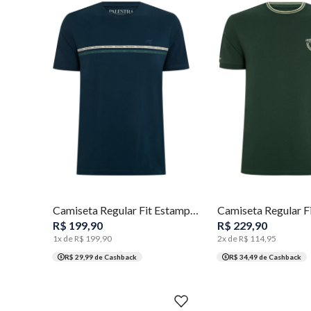
P
M
G
GG
XGG
P
M
G
GG
Camiseta Regular Fit Estampa Frontal Masculina Individual
R$
199
,
90
R$
229
,
90
1
x de
R$
199
,
90
2
x de
R$
114
,
95
R$ 29,99
de Cashback
R$ 34,49
de Cashback