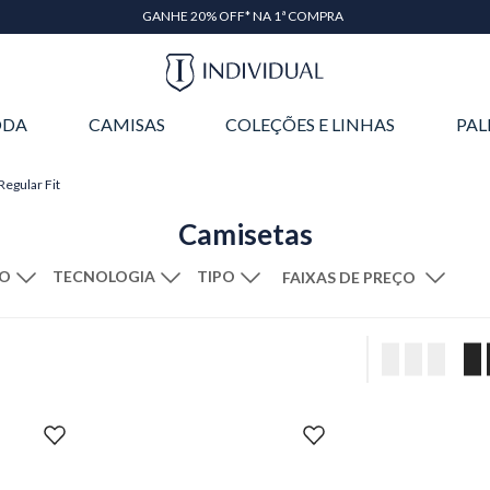
GANHE 20% OFF* NA 1ª COMPRA
DA
CAMISAS
COLEÇÕES E LINHAS
PAL
Regular Fit
Camisetas
TECNOLOGIA
TIPO
FAIXAS DE PREÇO
M
G
Algodão de Cultivo Sustentável
GG
XGG
Regular Fit
Manga Curta
R$ 179,00
–
R$ 230,00
Comfort Fit
Slim Fit