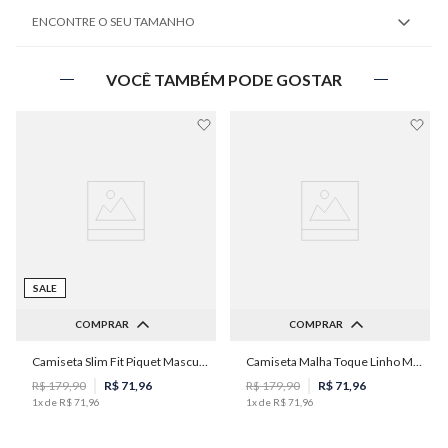
ENCONTRE O SEU TAMANHO
VOCÊ TAMBÉM PODE GOSTAR
SALE
COMPRAR
COMPRAR
Camiseta Slim Fit Piquet Masculina Individual
Camiseta Malha Toque Linho Masculina Individual
M
G
R$
179
,
90
R$
71
,
96
R$
179
,
90
R$
71
,
96
1
x de
R$
71
,
96
1
x de
R$
71
,
96