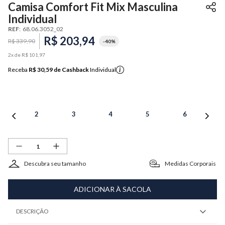
Camisa Comfort Fit Mix Masculina
Individual
REF
:
68.06.3052_02
R$
203
,
94
R$
339
,
90
-
40%
2
x de
R$
101
,
97
Receba
R$ 30,59
de Cashback
Individual
2
3
4
5
6
Descubra seu tamanho
Medidas Corporais
ADICIONAR À SACOLA
DESCRIÇÃO