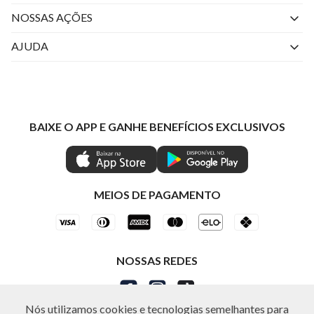
Quem Somos
NOSSAS AÇÕES
Perguntas Frequentes
Livelo
AJUDA
Fale Conosco
Azul Fidelidade
Atendimento
Nossas lojas
Visa
Minha Conta
Política de Privacidade
Mastercard
Trocas e Devoluções
BAIXE O APP E GANHE BENEFÍCIOS EXCLUSIVOS
Painel de Privacidade
Clube Ind
Regulamentos
Gestão de Preferências
IND CASHBACK
Seja Um Revendedor
Ética e Sustentabilidade
Special Friday
Shop by WhatsApp Individual
MEIOS DE PAGAMENTO
NOSSAS REDES
Nós utilizamos cookies e tecnologias semelhantes para