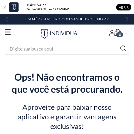
Baixe o APP
ABRIR
Ganhe 20% OFF na 1 COMPRA*
DADE
EM ATÉ 6X SEM JUROS* OU GANHE 3% OFF NO PIX
0
Digite sua busca aqui
Ops! Não encontramos o
que você está procurando.
Aproveite para baixar nosso
aplicativo e garantir vantagens
exclusivas!