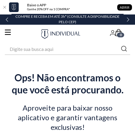
Baixe o APP
ABRIR
Ganhe 20% OFF na 1 COMPRA*
COMPRE E RECEBA EM ATÉ 3h* (CONSULTE A DISPONIBILIDADE
PELO CEP)
0
Digite sua busca aqui
Ops! Não encontramos o
que você está procurando.
Aproveite para baixar nosso
aplicativo e garantir vantagens
exclusivas!