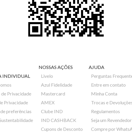
NOSSAS AÇÕES
AJUDA
A INDIVIDUAL
Livelo
Perguntas Frequent
Somos
Azul Fidelidade
Entre em contato
a de Privacidade
Mastercard
Minha Conta
de Privacidade
AMEX
Trocas e Devoluçõe
de preferências
Clube IND
Regulamentos
 Sustentabilidade
IND CASHBACK
Seja um Revendedor
Cupons de Desconto
Compre por Whats