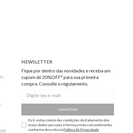
NEWSLETTER
Fique por dentro das novidades e receba um
es
cupom de 20%OFF* para sua primeira
compra. Consulte o regulamento.
s
CADASTRAR
Eu li, estou ciente das condições de tratamento dos
meus dados pessoais e forneço meu consentimento,
App
conforme descrito na
Política de Privacidade