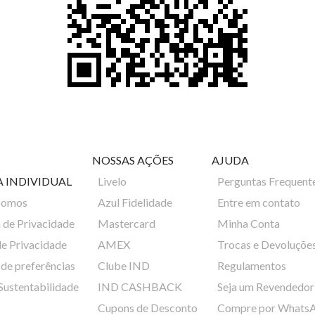
NOSSAS AÇÕES
AJUDA
A INDIVIDUAL
Livelo
Perguntas Frequent
Somos
Azul Fidelidade
Entre em contato
a de Privacidade
Mastercard
Minha Conta
de Privacidade
AMEX
Trocas e Devoluçõe
de preferências
Clube IND
Regulamentos
 Sustentabilidade
IND CASHBACK
Seja um Revendedor
Cupons de Desconto
Compre por Whats