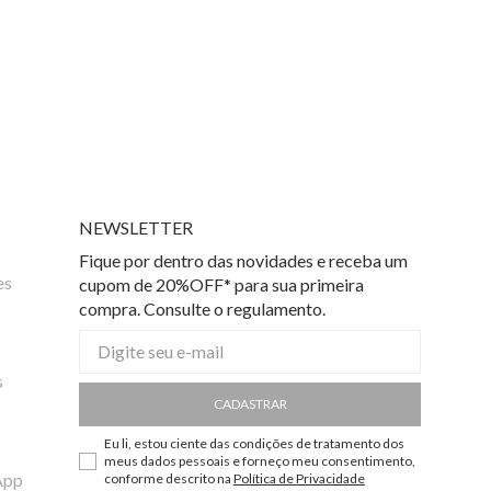
NEWSLETTER
Fique por dentro das novidades e receba um
es
cupom de 20%OFF* para sua primeira
compra. Consulte o regulamento.
s
CADASTRAR
Eu li, estou ciente das condições de tratamento dos
meus dados pessoais e forneço meu consentimento,
App
conforme descrito na
Política de Privacidade