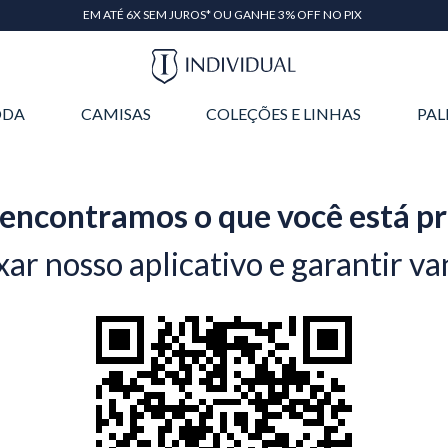
EM ATÉ 6X SEM JUROS* OU GANHE 3% OFF NO PIX
DA
CAMISAS
COLEÇÕES E LINHAS
PAL
encontramos o que você está p
xar nosso aplicativo e garantir va