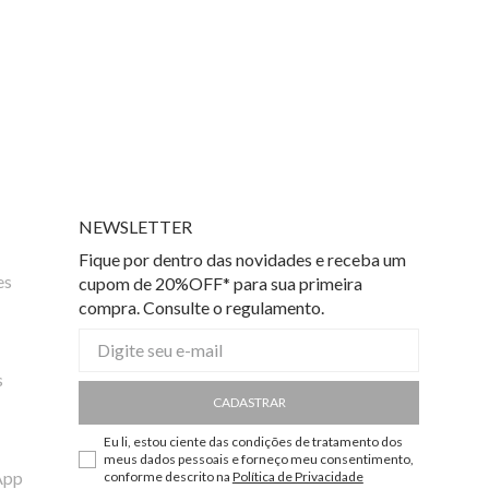
NEWSLETTER
Fique por dentro das novidades e receba um
es
cupom de 20%OFF* para sua primeira
compra. Consulte o regulamento.
s
CADASTRAR
Eu li, estou ciente das condições de tratamento dos
meus dados pessoais e forneço meu consentimento,
App
conforme descrito na
Política de Privacidade