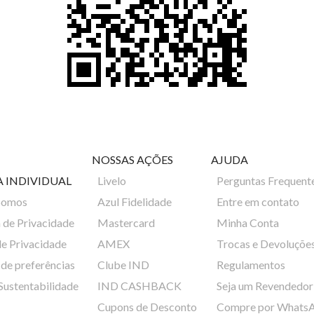
NOSSAS AÇÕES
AJUDA
A INDIVIDUAL
Livelo
Perguntas Frequent
Somos
Azul Fidelidade
Entre em contato
a de Privacidade
Mastercard
Minha Conta
de Privacidade
AMEX
Trocas e Devoluçõe
de preferências
Clube IND
Regulamentos
 Sustentabilidade
IND CASHBACK
Seja um Revendedor
Cupons de Desconto
Compre por Whats