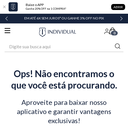
Baixe o APP
ABRIR
Ganhe 20% OFF na 1 COMPRA*
DADE
EM ATÉ 6X SEM JUROS* OU GANHE 3% OFF NO PIX
0
Digite sua busca aqui
Ops! Não encontramos o
que você está procurando.
Aproveite para baixar nosso
aplicativo e garantir vantagens
exclusivas!