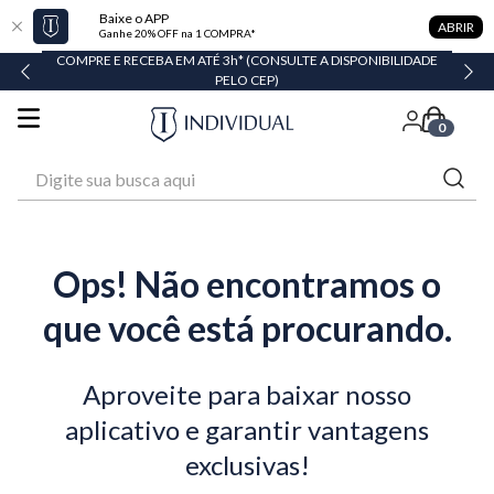
Baixe o APP
ABRIR
Ganhe 20% OFF na 1 COMPRA*
COMPRE E RECEBA EM ATÉ 3h* (CONSULTE A DISPONIBILIDADE
PELO CEP)
0
Digite sua busca aqui
Ops! Não encontramos o
que você está procurando.
Aproveite para baixar nosso
aplicativo e garantir vantagens
exclusivas!