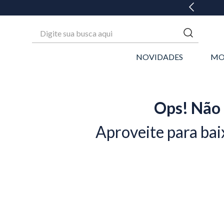
 ATÉ 6X SEM JUROS* OU GANHE 3% OFF NO PIX
Digite sua busca aqui
NOVIDADES
MO
Ops! Não 
Aproveite para bai