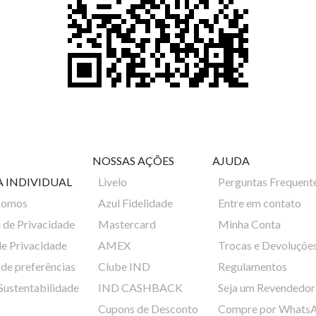
NOSSAS AÇÕES
AJUDA
A INDIVIDUAL
Livelo
Perguntas Frequent
Somos
Azul Fidelidade
Entre em contato
a de Privacidade
Mastercard
Minha Conta
de Privacidade
AMEX
Trocas e Devoluçõe
de preferências
Clube IND
Regulamentos
 Sustentabilidade
IND CASHBACK
Seja um Revendedor
Cupons de Desconto
Compre por Whats