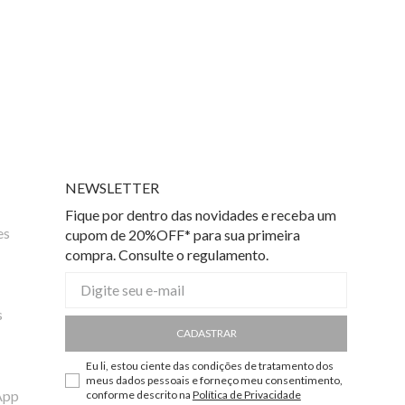
NEWSLETTER
Fique por dentro das novidades e receba um
es
cupom de 20%OFF* para sua primeira
compra. Consulte o regulamento.
s
CADASTRAR
Eu li, estou ciente das condições de tratamento dos
meus dados pessoais e forneço meu consentimento,
App
conforme descrito na
Política de Privacidade