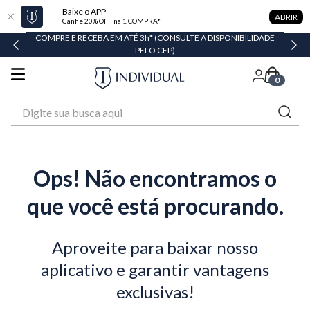
Baixe o APP
ABRIR
Ganhe 20% OFF na 1 COMPRA*
COMPRE E RECEBA EM ATÉ 3h* (CONSULTE A DISPONIBILIDADE
PELO CEP)
0
Digite sua busca aqui
Ops! Não encontramos o
que você está procurando.
Aproveite para baixar nosso
aplicativo e garantir vantagens
exclusivas!