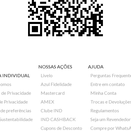
NOSSAS AÇÕES
AJUDA
A INDIVIDUAL
Livelo
Perguntas Frequent
Somos
Azul Fidelidade
Entre em contato
a de Privacidade
Mastercard
Minha Conta
de Privacidade
AMEX
Trocas e Devoluçõe
de preferências
Clube IND
Regulamentos
 Sustentabilidade
IND CASHBACK
Seja um Revendedor
Cupons de Desconto
Compre por Whats