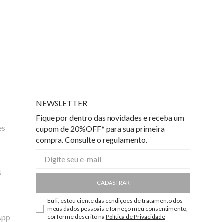
NEWSLETTER
Fique por dentro das novidades e receba um
es
cupom de 20%OFF* para sua primeira
compra. Consulte o regulamento.
s
CADASTRAR
Eu li, estou ciente das condições de tratamento dos
meus dados pessoais e forneço meu consentimento,
App
conforme descrito na
Política de Privacidade