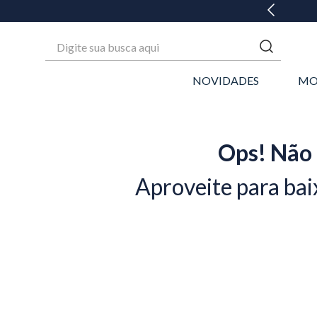
EM ATÉ 6X SEM JUROS* OU GANHE 3% OFF NO PIX
Digite sua busca aqui
NOVIDADES
MO
Ops! Não 
Aproveite para bai